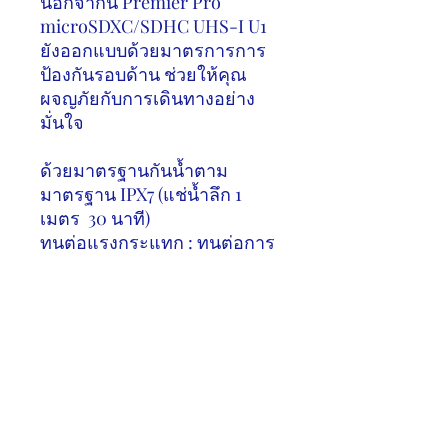
นอกจากนี้
Premier Pro
microSDXC/SDHC UHS-I U1
ยังออกแบบด้วยมาตรการการ
ป้องกันรอบด้าน ช่วยให้คุณ
ผจญภัยกับการเดินทางอย่าง
มั่นใจ
ด้วยมาตรฐานกันน้ำตาม
มาตรฐาน
IPX7 (
แช่น้ำลึก
1
เมตร
30
นาที)
ทนต่อแรงกระแทก : ทนต่อการ
สั่นสะเทือนที่รุนแรง การตก
การดัดและการบิด
ทนต่อรังสี
X-ray :
มาตรฐาน
ISO7816-1
การตรวจจับแม่เหล็ก :
มาตรฐาน
EMC IEC61000-4-2
ทนต่ออุณหภูมิ : -
25 ° C
ถึง
85 °
C”