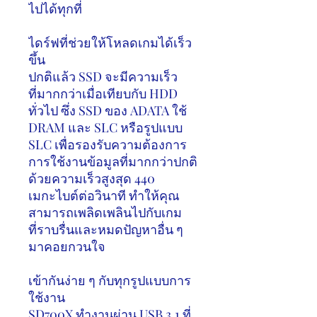
ไปได้ทุกที่
ไดร์ฟที่ช่วยให้โหลดเกมได้เร็ว
ขึ้น
ปกติแล้ว
SSD
จะมีความเร็ว
ที่มากกว่าเมื่อเทียบกับ
HDD
ทั่วไป ซึ่ง
SSD
ของ
ADATA
ใช้
DRAM
และ
SLC
หรือรูปแบบ
SLC
เพื่อรองรับความต้องการ
การใช้งานข้อมูลที่มากกว่าปกติ
ด้วยความเร็วสูงสุด
440
เมกะไบต์ต่อวินาที ทำให้คุณ
สามารถเพลิดเพลินไปกับเกม
ที่ราบรื่นและหมดปัญหาอื่น ๆ
มาคอยกวนใจ
เข้ากันง่าย ๆ กับทุกรูปแบบการ
ใช้งาน
SD700X
ทำงานผ่าน
USB 3.1
ที่