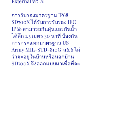
External
ทั่วไป
การรับรองมาตรฐาน
IP68
SD700X
ได้รับการรับรอง
IEC
IP68
สามารถกันฝุ่นและกันน้ำ
ได้ลึก
1.5
เมตร
30
นาที ป้องกัน
การกระแทกมาตรฐาน
US
Army MIL-STD-810G 516.6
ไม่
ว่าจะอยู่ในบ้านหรือนอกบ้าน
SD700X
จึงออกแบบมาเพื่อที่จะ
ลุยไปกับคุณได้ทุกที่ทุกเวลา
*
ค่า
IP68
กันฝุ่นและกันน้ำ ได้
อย่างสมบูรณ์เมื่อปิดฝาครอบ
พอร์ต
USB
อย่างมิดชิด
นวัตกรรมใหม่ในการเล่นเกม
SD700X
ใช้เทคโนโลยี
3D TLC
NAND Flash
จึงให้
ประสิทธิภาพมากกว่า
2D