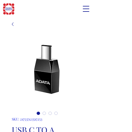
SKU: 217537123517253
USB C TO A