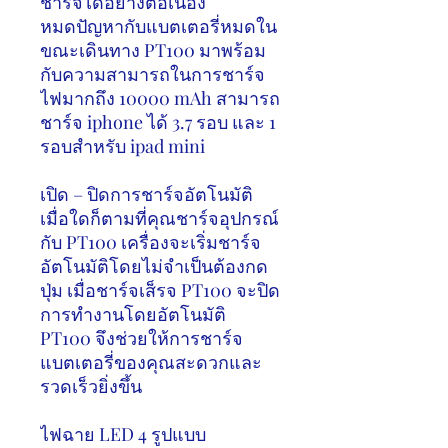
ชาร์จได้อย่างต่อเนื่อง
หมดปัญหากับแบตเตอรี่หมดใน
ขณะเดินทาง
PT100
มาพร้อม
กับความสามารถในการชาร์จ
ไฟมากถึง
10000 mAh
สามารถ
ชาร์จ
iphone
ได้
3.7
รอบ และ
1
รอบสำหรับ
ipad mini
เปิด – ปิดการชาร์จอัตโนมัติ
เมื่อใดก็ตามที่คุณชาร์จอุปกรณ์
กับ
PT100
เครื่องจะเริ่มชาร์จ
อัตโนมัติโดยไม่จำเป็นต้องกด
ปุ่ม เมื่อชาร์จเส็รจ
PT100
จะปิด
การทำงานโดยอัตโนมัติ
PT100
จึงช่วยให้การชาร์จ
แบตเตอรี่ของคุณสะดวกและ
รวดเร็วยิ่งขึ้น
ไฟฉาย
LED 4
รูปแบบ