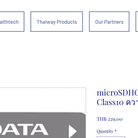
althtech
Thaiway Products
Our Partners
microSDH
Class10 คว
Price
THB 229.00
Quantity
*