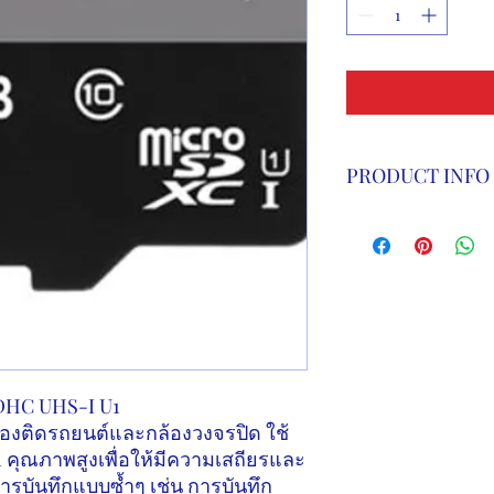
PRODUCT INFO
UHS-I U3
คุณภาพสูง
Premier Pro microS
การรองรับ
microSD
ท
เมกะไบต์ต่อวินาที เ
HD 1080p
แบบไดนามิก
HD 4K
จากกล้องถ่ายร
บันทึกภาพที่มีความล
อาชีพ
DHC UHS-I U1
องติดรถยนต์และกล้องวงจรปิด ใช้
ความจุขนาดใหญ่สำห
Premier Pro micro
h
คุณภาพสูงเพื่อให้มีความเสถียรและ
วิดีโอ
Full HD
ทำให้ค
บันทึกแบบซ้ำๆ เช่น การบันทึก