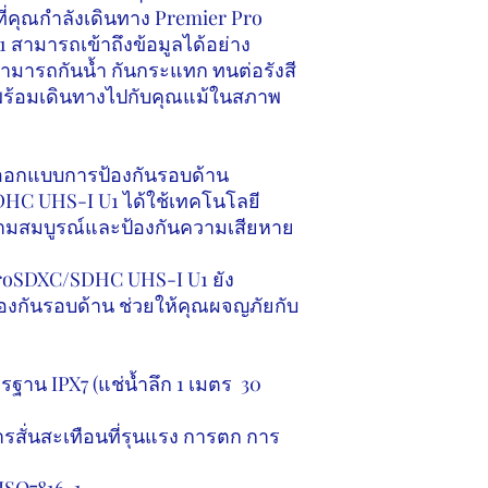
และการบันทึกหรือถ่าย
่คุณกำลังเดินทาง
Premier Pro
1
สามารถเข้าถึงข้อมูลได้อย่าง
ามารถกันน้ำ กันกระแทก ทนต่อรังสี
ง พร้อมเดินทางไปกับคุณแม้ในสภาพ
ออกแบบการป้องกันรอบด้าน
DHC UHS-I U1
ได้ใช้เทคโนโลยี
ความสมบูรณ์และป้องกันความเสียหาย
croSDXC/SDHC UHS-I U1
ยัง
กันรอบด้าน ช่วยให้คุณผจญภัยกับ
ตรฐาน
IPX7 (
แช่น้ำลึก
1
เมตร
30
สั่นสะเทือนที่รุนแรง การตก การ